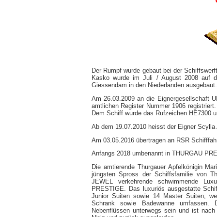
Der Rumpf wurde gebaut bei der Schiffswerft
Kasko wurde im Juli / August 2008 auf d
Giessendam in den Niederlanden ausgebaut.
Am 26.03.2009 an die Eignergesellschaft U
amtlichen Register Nummer 1906 registrier
Dem Schiff wurde das Rufzeichen HE7300 und
Ab dem 19.07.2010 heisst der Eigner Scylla
Am 03.05.2016 übertragen an RSR Schifffahr
Anfangs 2018 umbenannt in THURGAU PR
Die amtierende Thurgauer Apfelkönigin Mari
jüngsten Spross der Schiffsfamilie von
JEWEL verkehrende schwimmende Luxu
PRESTIGE. Das luxuriös ausgestatte Schiff
Junior Suiten sowie 14 Master Suiten, w
Schrank sowie Badewanne umfassen.
Nebenflüssen unterwegs sein und ist nach 