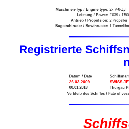
Maschinen-Typ / Engine type:
2x V-8-Zyl
Leistung / Power:
2'039 / 1'5
Antrieb / Propulsion:
2 Propeller
Bugstrahlruder / Bowthruster:
1 Tunnelthr
Registrierte Schiffs
Datum / Date
Schiffsna
26.03.2009
SWISS J
00.01.2018
Thurgau Pr
Verbleib des Schiffes / Fate of ves
Schiff