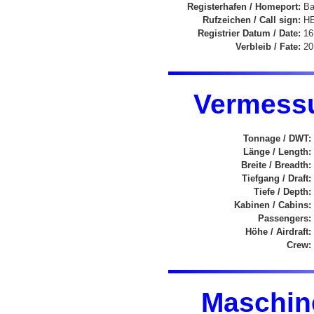
Registerhafen / Homeport:
Ba
Rufzeichen / Call sign:
HE
Registrier Datum / Date:
16
Verbleib / Fate:
20
Vermessu
Tonnage / DWT:
Länge / Length:
Breite / Breadth:
Tiefgang / Draft:
Tiefe / Depth:
Kabinen / Cabins:
Passengers:
Höhe / Airdraft:
Crew:
Maschin