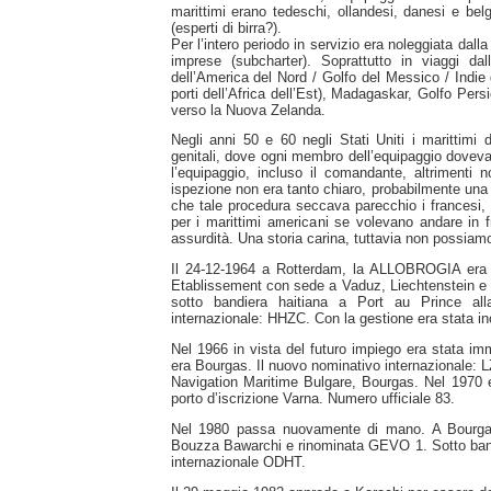
marittimi erano tedeschi, ollandesi, danesi e belg
(esperti di birra?).
Per l’intero periodo in servizio era noleggiata dalla
imprese (subcharter). Soprattutto in viaggi d
dell’America del Nord / Golfo del Messico / Indie de
porti dell’Africa dell’Est), Madagaskar, Golfo Pe
verso la Nuova Zelanda.
Negli anni 50 e 60 negli Stati Uniti i marittimi 
genitali, dove ogni membro dell’equipaggio doveva 
l’equipaggio, incluso il comandante, altrimenti
ispezione non era tanto chiaro, probabilmente una
che tale procedura seccava parecchio i francesi, i
per i marittimi americani se volevano andare in 
assurdità. Una storia carina, tuttavia non possiamo 
Il 24-12-1964 a Rotterdam, la ALLOBROGIA era 
Etablissement con sede a Vaduz, Liechtenstein e
sotto bandiera haitiana a Port au Prince al
internazionale: HHZC. Con la gestione era stata in
Nel 1966 in vista del futuro impiego era stata imma
era Bourgas. Il nuovo nominativo internazionale: 
Navigation Maritime Bulgare, Bourgas. Nel 1970
porto d’iscrizione Varna. Numero ufficiale 83.
Nel 1980 passa nuovamente di mano. A Bourgas 
Bouzza Bawarchi e rinominata GEVO 1. Sotto band
internazionale ODHT.