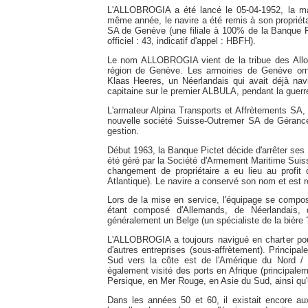
L'ALLOBROGIA a été lancé le 05-04-1952, la ma
même année, le navire a été remis à son proprié
SA de Genève (une filiale à 100% de la Banque Pi
officiel : 43, indicatif d'appel : HBFH).
Le nom ALLOBROGIA vient de la tribue des Allobr
région de Genève. Les armoiries de Genève ornai
Klaas Heeres, un Néerlandais qui avait déjà na
capitaine sur le premier ALBULA, pendant la guerr
L'armateur Alpina Transports et Affrètements SA,
nouvelle société Suisse-Outremer SA de Gérance 
gestion.
Début 1963, la Banque Pictet décide d'arrêter ses a
été géré par la Société d'Armement Maritime Sui
changement de propriétaire a eu lieu au profit 
Atlantique). Le navire a conservé son nom et est r
Lors de la mise en service, l'équipage se compo
étant composé d'Allemands, de Néerlandais,
généralement un Belge (un spécialiste de la bière 
L'ALLOBROGIA a toujours navigué en charter pour 
d'autres entreprises (sous-affrètement). Principa
Sud vers la côte est de l'Amérique du Nord / 
également visité des ports en Afrique (principale
Persique, en Mer Rouge, en Asie du Sud, ainsi qu
Dans les années 50 et 60, il existait encore au