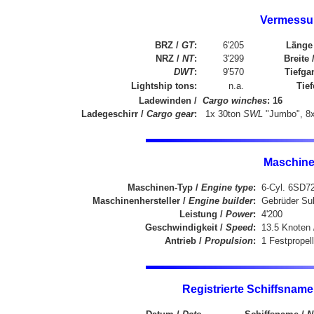
Vermessu
BRZ /
GT
:
6'205
Länge 
NRZ /
NT
:
3'299
Breite 
DWT
:
9'570
Tiefga
Lightship tons:
n.a.
Tief
Ladewinden /
Cargo winches
: 16
Ladegeschirr /
Cargo gear
:
1x 30ton
SWL
"Jumbo", 8x
Maschine
Maschinen-Typ /
Engine type
:
6-Cyl. 6SD72
Maschinenhersteller /
Engine builder
:
Gebrüder Sul
Leistung /
Power
:
4'200
Geschwindigkeit /
Speed
:
13.5 Knoten
Antrieb /
Propulsion
:
1 Festpropell
Registrierte Schiffsname