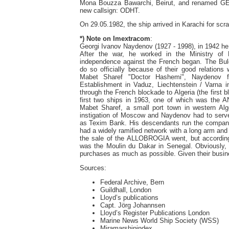
Mona Bouzza Bawarchi, Beirut, and renamed GEV
new callsign: ODHT.
On 29.05.1982, the ship arrived in Karachi for s
*) Note on Imextracom
:
Georgi Ivanov Naydenov (1927 - 1998), in 1942 he j
After the war, he worked in the Ministry of F
independence against the French began. The Bulg
do so officially because of their good relations 
Mabet Sharef "Doctor Hashemi", Naydenov fou
Establishment in Vaduz, Liechtenstein / Varna
through the French blockade to Algeria (the firs
first two ships in 1963, one of which was th
Mabet Sharef, a small port town in western Alg
instigation of Moscow and Naydenov had to serve 
as Texim Bank. His descendants run the company
had a widely ramified network with a long arm and
the sale of the ALLOBROGIA went, but according
was the Moulin du Dakar in Senegal. Obviously,
purchases as much as possible. Given their busines
Sources:
Federal Archive, Bern
Guildhall, London
Lloyd’s publications
Capt. Jörg Johannsen
Lloyd’s Register Publications London
Marine News World Ship Society (WSS)
Miramarshipindex