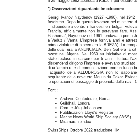
Il 29 maggio 1982 approda a Karachi per essere 
*) Osservazioni riguardante Imextracom:
Georgi Ivanov Naydenov (1927 -1998), nel 1942 ad
fascismo. Dopo la guerra lavorava nel ministero deg
l’indipendenza contro i francesi e i bulgari volev
Francia, ufficialmente non lo potevano fare. Ass
Hashema”, Naydenov nel 1961 fondava la prima Jo
a Vaduz / Varna. L’impresa forniva armi e attrezza
primo violatore di blocco era la BREZA). La comp
delle quali era la ANUNCIADA. Beni Saf era la citt
ovest nell’Algeria. Nel 1969 su iniziativa di mo
stato recluso in carcere per 5 anni. Tuttora l’
discendenti dirigono l’impresa e avevano studiato
di un’ampia rete di comunicazione con un lungo 
l’acquisto della ALLOBROGIA non lo sappiamo
acquirente della nave era Moulin du Dakar. Evide
le operazioni di passaggio di proprietà delle navi. 
Fonti:
Archivio Confederale, Berna
Guildhall, Londra
Com.te Jörg Johannsen
Pubblicazioni Lloyd’s Register
Marine News World Ship Society (WSS)
Miramarshipindex
SwissShips Ottobre 2022 traduzione HM