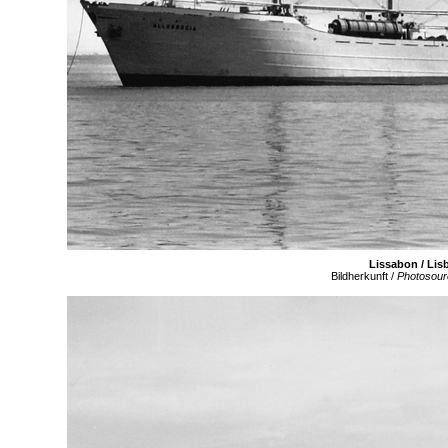
Lissabon / Lisb
Bildherkunft /
Photosour