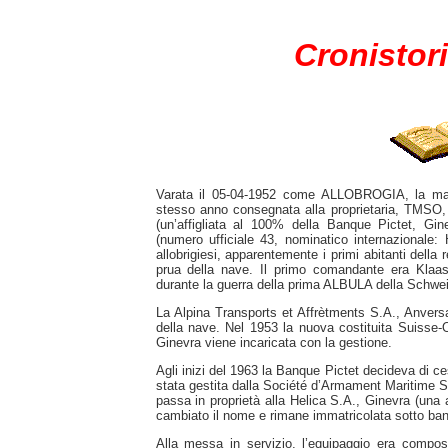
Cronistori
Varata il 05-04-1952 come ALLOBROGIA, la mad
stesso anno consegnata alla proprietaria, TMSO
(un’affigliata al 100% della Banque Pictet, Gin
(numero ufficiale 43, nominatico internazional
allobrigiesi, apparentemente i primi abitanti dell
prua della nave. Il primo comandante era Klaas
durante la guerra della prima ALBULA della Schwe
La Alpina Transports et Affrètments S.A., Anvers
della nave. Nel 1953 la nuova costituita Suisse
Ginevra viene incaricata con la gestione.
Agli inizi del 1963 la Banque Pictet decideva di ce
stata gestita dalla Société d’Armament Maritime 
passa in proprietà alla Helica S.A., Ginevra (una a
cambiato il nome e rimane immatricolata sotto ban
Alla messa in servizio, l’equipaggio era compost