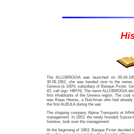
Hi
The ALLOBROGIA was launched on 05.04.195
30.06.1952, she was handed over to the owner
Geneva (a 100% subsidiary of Banque Pictet, Genè
43, call sign: HBFH). The name ALLOBROGIA derive
first inhabitants of the Geneva region. The coat
was Klaas Heeres, a Dutchman who had already s
the first ALBULA during the war.
The shipping company Alpina Transports et Affrèt
management. In 1953, the newly founded Suisse-O
Genève, took over the management.
At the beginning of 1963, Banque Pictet decided to