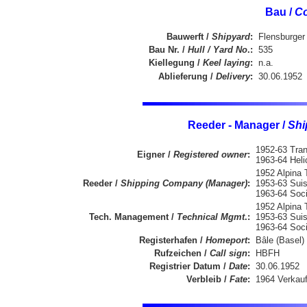
Bau /
Co
Bauwerft /
Shipyard
:
Flensburger
Bau Nr. /
Hull / Yard No
.:
535
Kiellegung /
Keel laying
:
n.a.
Ablieferung /
Delivery
:
30.06.1952
Reeder - Manager /
Shi
1952-63 Tran
Eigner /
Registered owner
:
1963-64 Heli
1952 Alpina 
Reeder /
Shipping Company (Manager)
:
1953-63 Suis
1963-64 Soci
1952 Alpina 
Tech. Management /
Technical Mgmt
.:
1953-63 Suis
1963-64 Soci
Registerhafen /
Homeport
:
Bâle (Basel)
Rufzeichen /
Call sign
:
HBFH
Registrier Datum /
Date
:
30.06.1952
Verbleib /
Fate
:
1964 Verkauf