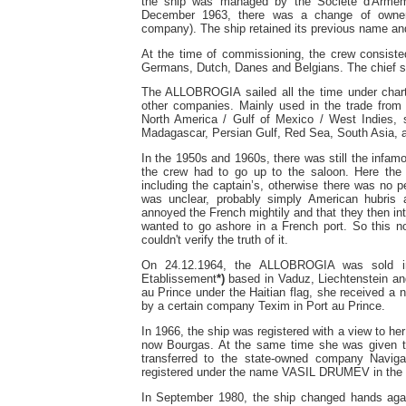
the ship was managed by the Société d'Armeme
December 1963, there was a change of owners
company). The ship retained its previous name and
At the time of commissioning, the crew consist
Germans, Dutch, Danes and Belgians. The chief st
The ALLOBROGIA sailed all the time under chart
other companies. Mainly used in the trade from
North America / Gulf of Mexico / West Indies, sh
Madagascar, Persian Gulf, Red Sea, South Asia, 
In the 1950s and 1960s, there was still the infa
the crew had to go up to the saloon. Here the
including the captain’s, otherwise there was no 
was unclear, probably simply American hubris 
annoyed the French mightily and that they then i
wanted to go ashore in a French port. So this n
couldn't verify the truth of it.
On 24.12.1964, the ALLOBROGIA was sold in
Etablissement
*)
based in Vaduz, Liechtenstein an
au Prince under the Haitian flag, she received 
by a certain company Texim in Port au Prince.
In 1966, the ship was registered with a view to he
now Bourgas. At the same time she was given th
transferred to the state-owned company Navig
registered under the name VASIL DRUMEV in the Bu
In September 1980, the ship changed hands aga