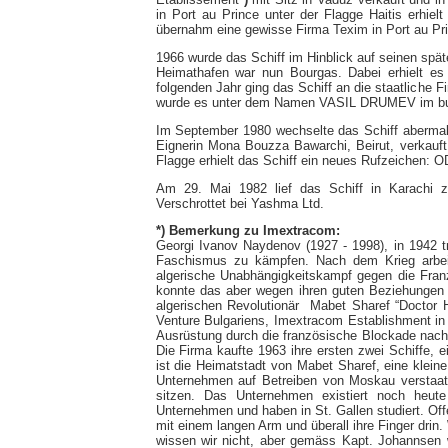
in Port au Prince unter der Flagge Haitis erhi
übernahm eine gewisse Firma Texim in Port au Pr
1966 wurde das Schiff im Hinblick auf seinen späte
Heimathafen war nun Bourgas. Dabei erhielt es 
folgenden Jahr ging das Schiff an die staatliche 
wurde es unter dem Namen VASIL DRUMEV im bulga
Im September 1980 wechselte das Schiff abermal
Eignerin Mona Bouzza Bawarchi, Beirut, verkauf
Flagge erhielt das Schiff ein neues Rufzeichen: 
Am 29. Mai 1982 lief das Schiff in Karachi z
Verschrottet bei Yashma Ltd.
*) Bemerkung zu Imextracom:
Georgi Ivanov Naydenov (1927 - 1998), in 1942 t
Faschismus zu kämpfen. Nach dem Krieg arbei
algerische Unabhängigkeitskampf gegen die Fran
konnte das aber wegen ihren guten Beziehungen 
algerischen Revolutionär Mabet Sharef “Doctor 
Venture Bulgariens, Imextracom Establishment in
Ausrüstung durch die französische Blockade nach
Die Firma kaufte 1963 ihre ersten zwei Schiffe
ist die Heimatstadt von Mabet Sharef, eine klei
Unternehmen auf Betreiben von Moskau verstaat
sitzen. Das Unternehmen existiert noch heu
Unternehmen und haben in St. Gallen studiert. Off
mit einem langen Arm und überall ihre Finger dri
wissen wir nicht, aber gemäss Kapt. Johannsen w