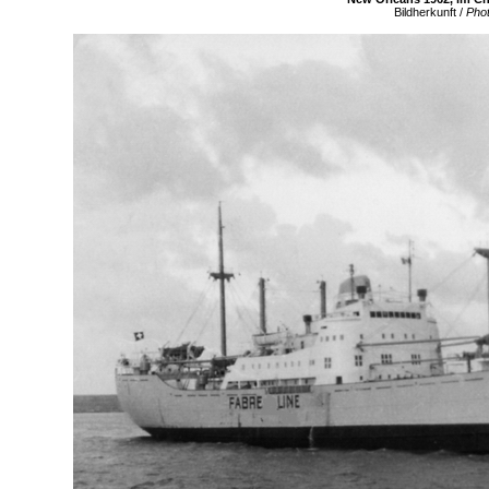
Bildherkunft /
Pho