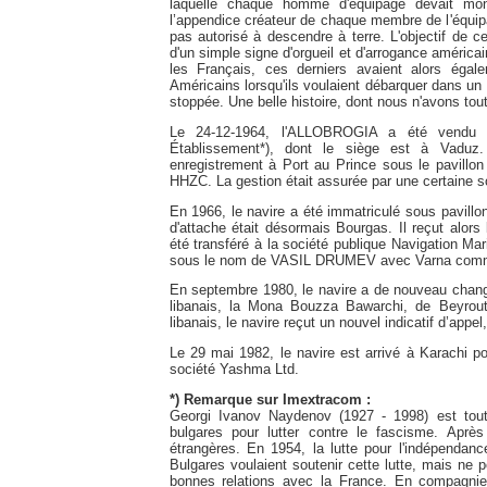
laquelle chaque homme d'équipage devait mon
l’appendice créateur de chaque membre de l'équipa
pas autorisé à descendre à terre. L'objectif de cet
d'un simple signe d'orgueil et d'arrogance américain
les Français, ces derniers avaient alors égal
Américains lorsqu'ils voulaient débarquer dans un p
stoppée. Une belle histoire, dont nous n'avons toute
Le 24-12-1964, l'ALLOBROGIA a été vendu à
Établissement*), dont le siège est à Vadu
enregistrement à Port au Prince sous le pavillon 
HHZC. La gestion était assurée par une certaine s
En 1966, le navire a été immatriculé sous pavillon
d'attache était désormais Bourgas. Il reçut alors 
été transféré à la société publique Navigation Mar
sous le nom de VASIL DRUMEV avec Varna comme po
En septembre 1980, le navire a de nouveau changé
libanais, la Mona Bouzza Bawarchi, de Beyrout
libanais, le navire reçut un nouvel indicatif d’appe
Le 29 mai 1982, le navire est arrivé à Karachi p
société Yashma Ltd.
*) Remarque sur Imextracom :
Georgi Ivanov Naydenov (1927 - 1998) est tout
bulgares pour lutter contre le fascisme. Après 
étrangères. En 1954, la lutte pour l'indépendan
Bulgares voulaient soutenir cette lutte, mais ne p
bonnes relations avec la France. En compagnie 