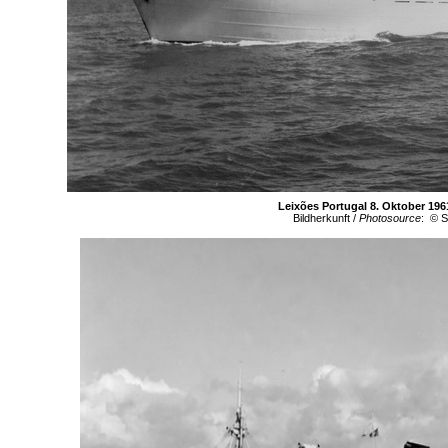
Leixões Portugal 8. Oktober 196
Bildherkunft /
Photosource
: © S