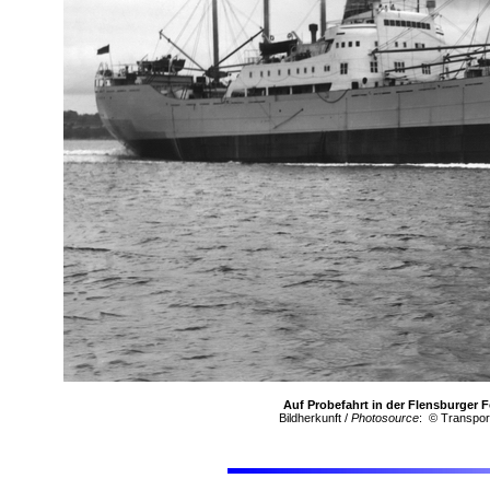
Auf Probefahrt in der Flensburger F
Bildherkunft /
Photosource
: © Transpor