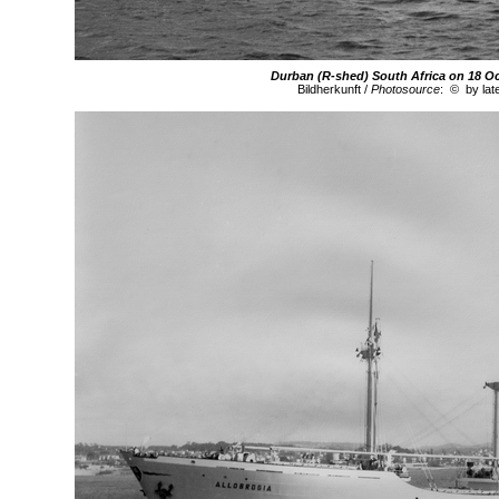
Durban (R-shed) South Africa on 18 
Bildherkunft /
Photosource
: © by lat