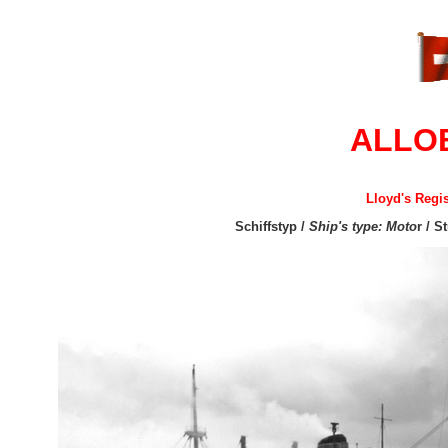
ALLO
Lloyd's Regi
Schiffstyp /
Ship's type: Moto
r / S