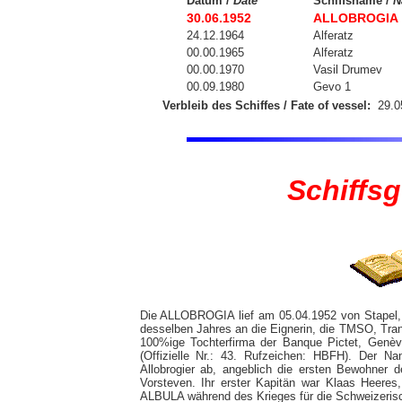
Datum /
Date
Schiffsname /
N
30.06.1952
ALLOBROGIA
24.12.1964
Alferatz
00.00.1965
Alferatz
00.00.1970
Vasil Drumev
00.09.1980
Gevo 1
Verbleib des Schiffes / Fate of vessel:
29.0
Schiffs
Die ALLOBROGIA lief am 05.04.1952 von Stapel, 
desselben Jahres an die Eignerin, die TMSO, Tra
100%ige Tochterfirma der Banque Pictet, Genève
(Offizielle Nr.: 43. Rufzeichen: HBFH). Der
Allobrogier ab, angeblich die ersten Bewohner
Vorsteven. Ihr erster Kapitän war Klaas Heeres,
ALBULA während des Krieges für die Schweizerisc