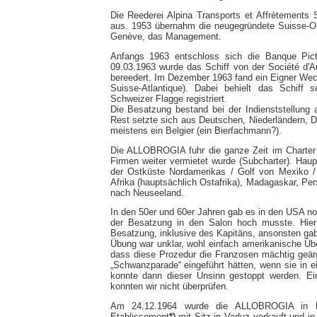
Die Reederei Alpina Transports et Affrètements
aus. 1953 übernahm die neugegründete Suisse-Ou
Genève, das Management.
Anfangs 1963 entschloss sich die Banque Pictet
09.03.1963 wurde das Schiff von der Société d'
bereedert. Im Dezember 1963 fand ein Eigner Wech
Suisse-Atlantique). Dabei behielt das Schiff 
Schweizer Flagge registriert.
Die Besatzung bestand bei der Indienststellun
Rest setzte sich aus Deutschen, Niederländern,
meistens ein Belgier (ein Bierfachmann?).
Die ALLOBROGIA fuhr die ganze Zeit im Charter
Firmen weiter vermietet wurde (Subcharter). Hau
der Ostküste Nordamerikas / Golf von Mexiko /
Afrika (hauptsächlich Ostafrika), Madagaskar, Pe
nach Neuseeland.
In den 50er und 60er Jahren gab es in den USA n
der Besatzung in den Salon hoch musste. Hier
Besatzung, inklusive des Kapitäns, ansonsten ga
Übung war unklar, wohl einfach amerikanische Übe
dass diese Prozedur die Franzosen mächtig geärg
„Schwanzparade“ eingeführt hätten, wenn sie in 
konnte dann dieser Unsinn gestoppt werden. Ein
konnten wir nicht überprüfen.
Am 24.12.1964 wurde die ALLOBROGIA in Ro
Etablissement
*)
mit Sitz in Vaduz verkauft und i