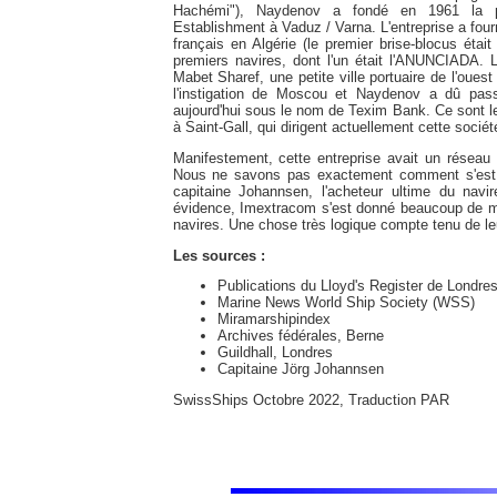
Hachémi"), Naydenov a fondé en 1961 la pr
Establishment à Vaduz / Varna. L'entreprise a fou
français en Algérie (le premier brise-blocus ét
premiers navires, dont l'un était l'ANUNCIADA. L
Mabet Sharef, une petite ville portuaire de l'ouest 
l'instigation de Moscou et Naydenov a dû passe
aujourd'hui sous le nom de Texim Bank. Ce sont l
à Saint-Gall, qui dirigent actuellement cette sociét
Manifestement, cette entreprise avait un réseau 
Nous ne savons pas exactement comment s'est 
capitaine Johannsen, l'acheteur ultime du nav
évidence, Imextracom s'est donné beaucoup de ma
navires. Une chose très logique compte tenu de l
Les sources :
Publications du Lloyd's Register de Londre
Marine News World Ship Society (WSS)
Miramarshipindex
Archives fédérales, Berne
Guildhall, Londres
Capitaine Jörg Johannsen
SwissShips Octobre 2022, Traduction PAR