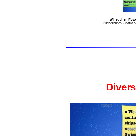
Wir suchen Foto
Bildherkunft /
Photoso
Diver