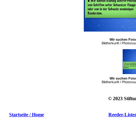
Wir suchen Foto
Bildherkunft /
Photosou
Wir suchen Foto
Bildherkunft /
Photosou
© 2023
Stiftu
Startseite / Home
Reeder-Liste