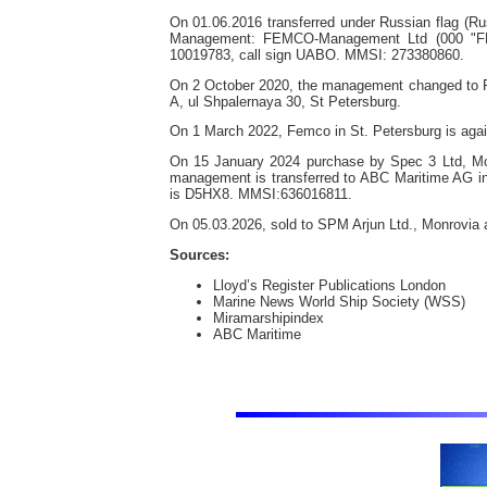
On 01.06.2016 transferred under Russian flag (Ru
Management: FEMCO-Management Ltd (000 "FEMC
10019783, call sign UABO. MMSI: 273380860.
On 2 October 2020, the management changed to Pr
A, ul Shpalernaya 30, St Petersburg.
On 1 March 2022, Femco in St. Petersburg is aga
On 15 January 2024 purchase by Spec 3 Ltd, 
management is transferred to ABC Maritime AG in 
is D5HX8. MMSI:636016811.
On 05.03.2026, sold to SPM Arjun Ltd., Monrov
Sources:
Lloyd’s Register Publications London
Marine News World Ship Society (WSS)
Miramarshipindex
ABC Maritime