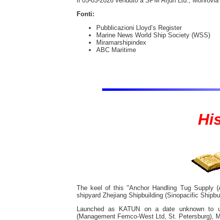
Il 05-03-2026 venduto a SPM Arjun Ltd., Monrovi
Fonti:
Pubblicazioni Lloyd’s Register
Marine News World Ship Society (WSS)
Miramarshipindex
ABC Maritime
Hi
The keel of this "Anchor Handling Tug Supply
shipyard Zhejiang Shipbuilding (Sinopacific Shipbui
Launched as KATUN on a date unknown to us.
(Management Femco-West Ltd, St. Petersburg), M