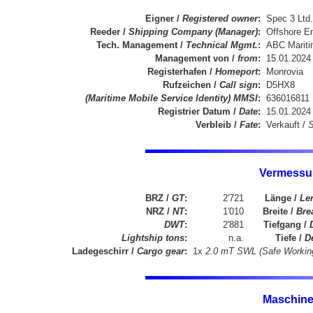
Eigner /
Registered owner
:
Spec 3 Ltd.
Reeder /
Shipping Company (Manager)
:
Offshore En
Tech. Management /
Technical Mgmt.
:
ABC Mariti
Management von /
from
:
15.01.2024
Registerhafen /
Homeport
:
Monrovia
Rufzeichen /
Call sign
:
D5HX8
(Maritime Mobile Service Identity
) MMSI
:
636016811
Registrier Datum /
Date
:
15.01.2024
Verbleib /
Fate
:
Verkauft /
S
Vermessu
BRZ /
GT
:
2'721
Länge /
Len
NRZ /
NT
:
1'010
Breite /
Bre
DWT
:
2'881
Tiefgang /
Lightship tons
:
n.a.
Tiefe /
D
Ladegeschirr /
Cargo gear
:
1x
2.0 mT SWL (Safe Working
Maschine