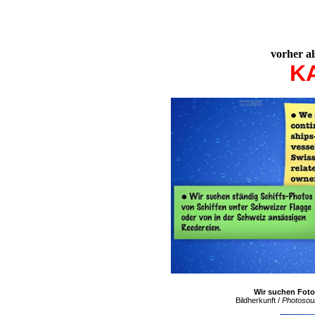
vorher al
K
Wir suchen Foto
Bildherkunft /
Photosou