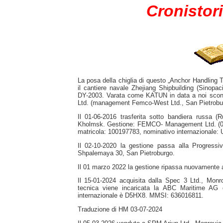
Cronistori
La posa della chiglia di questo „Anchor Handling
il cantiere navale Zhejiang Shipbuilding (Sinopac
DY-2003. Varata come KATUN in data a noi scono
Ltd. (management Femco-West Ltd., San Pietrobu
Il 01-06-2016 trasferita sotto bandiera russa (R
Kholmsk. Gestione: FEMCO- Management Ltd. (
matricola: 100197783, nominativo internazional
Il 02-10-2020 la gestione passa alla Progressi
Shpalemaya 30, San Pietroburgo.
Il 01 marzo 2022 la gestione ripassa nuovamente 
Il 15-01-2024 acquisita dalla Spec 3 Ltd., Mo
tecnica viene incaricata la ABC Maritime AG 
internazionale è D5HX8. MMSI: 636016811.
Traduzione di HM 03-07-2024