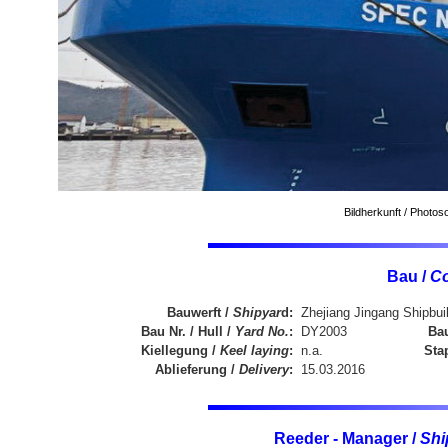
Bildherkunft / Photo
Bau /
Co
Bauwerft /
Shipyar
d:
Zhejiang Jingang Shipbui
Bau Nr. / Hull /
Yard No.
:
DY2003
Bau
Kiellegung /
Keel laying
:
n.a.
Sta
Ablieferung /
Delivery
:
15.03.2016
Reeder - Manager /
Shi