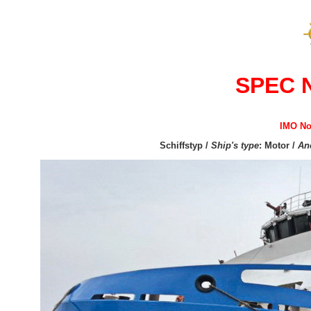
SPEC 
IMO No
Schiffstyp /
Ship's type
: Motor /
An