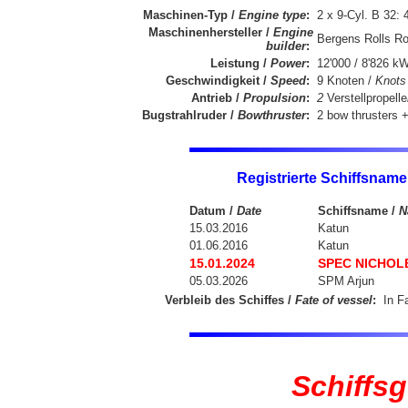
Maschinen-Typ /
Engine type
:
2 x 9-Cyl. B 32:
Maschinenhersteller /
Engine
Bergens Rolls R
builder
:
Leistung /
Power
:
12'000 / 8'826 k
Geschwindigkeit /
Speed
:
9 Knoten /
Knots
Antrieb /
Propulsion
:
2
Verstellpropelle
Bugstrahlruder /
Bowthruster
:
2 bow thrusters +
Registrierte Schiffsname
Datum /
Date
Schiffsname /
N
15.03.2016
Katun
01.06.2016
Katun
15.01.2024
SPEC NICHOL
05.03.2026
SPM Arjun
Verbleib des Schiffes /
Fate of vessel
:
In F
Schiffs