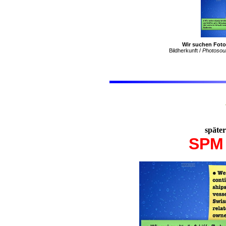
Wir suchen Foto
Bildherkunft /
Photosou
später
SPM