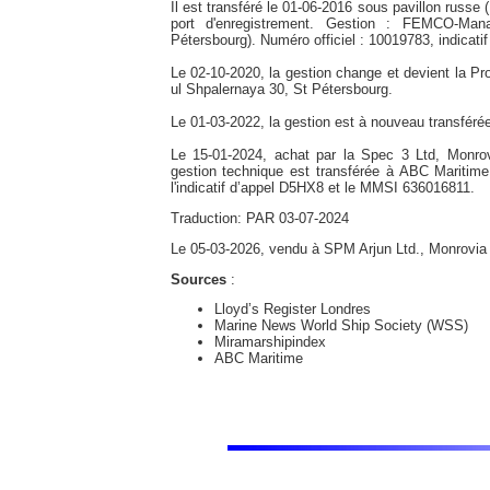
Il est transféré le 01-06-2016 sous pavillon russ
port d'enregistrement. Gestion : FEMCO-Ma
Pétersbourg). Numéro officiel : 10019783, indicat
Le 02-10-2020, la gestion change et devient la Pr
ul Shpalernaya 30, St Pétersbourg.
Le 01-03-2022, la gestion est à nouveau transféré
Le 15-01-2024, achat par la Spec 3 Ltd, Mon
gestion technique est transférée à ABC Maritim
l'indicatif d’appel D5HX8 et le MMSI 636016811.
Traduction: PAR 03-07-2024
Le 05-03-2026, vendu à SPM Arjun Ltd., Monrov
Sources
:
Lloyd’s Register Londres
Marine News World Ship Society (WSS)
Miramarshipindex
ABC Maritime