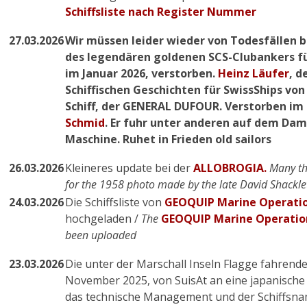
Schiffsliste nach Register Nummer
27.03.2026
Wir müssen leider wieder von Todesfällen be
des legendären goldenen SCS-Clubankers fü
im Januar 2026, verstorben.
Heinz Läufer
, d
Schiffischen Geschichten für SwissShips von
Schiff, der GENERAL DUFOUR. Verstorben im 
Schmid
. Er fuhr unter anderen auf dem Dam
Maschine. Ruhet in Frieden old sailors
26.03.2026
Kleineres update bei der
ALLOBROGIA.
Many th
for the 1958 photo made by the late David Shackl
24.03.2026
Die Schiffsliste von
GEOQUIP Marine Operation
hochgeladen /
The
GEOQUIP Marine Operatio
been uploaded
23.03.2026
Die unter der Marschall Inseln Flagge fahrend
November 2025, von SuisAt an eine japanische 
das technische Management und der Schiffsna