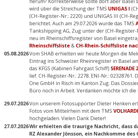
herum? Korrekterweise sollte dort aber Basel 
wird über die Streichung der TMS
UNIGAS I
(C
(CH-Register-Nr.: 2220) und UNIGAS III (CH-Reg
berichtet. Auch am 29.07.2026 wurde das TMS
Tankshipping AG, Zug unter der (CH-Register-N
neu im Rheinschiffsregister von Basel eingetr
Rheinschiffsliste
&
CH-Rhein-Schiffsliste n
05.08.2026
Vom SHAB erhielten wir heute Morgen die Mel
Eintrag ins Schweizer Rheinregister in Basel am
das KFGS (Kabinen Fahrgast Schiff)
SERENADE 
lief. CH-Register-Nr.: 2278. ENI-Nr.: 02328761. 
One GmbH in Risch im Kanton Zug. Das Dossier
Büro noch in Arbeit. Verdanken möchte ich die 
29.07.2026
Von unserem Fotosupporter Dieter Henken erh
Fotos vom Mittelrhein mit dem TMS
VOLHARDI
hochgeladen. Vielen Dank Dieter!
27.07.2026
Wir erhielten die traurige Nachricht, dass 
RZ Alexander Jönsson, ein Nachkomme des 