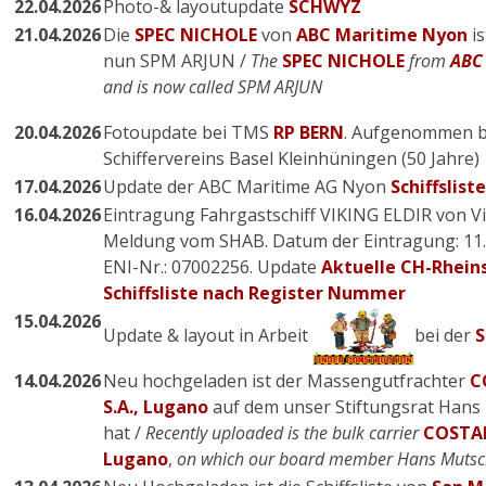
22.04.2026
Photo-& layoutupdate
SCHWYZ
21.04.2026
Die
SPEC NICHOLE
von
ABC Maritime Nyon
is
nun SPM ARJUN /
The
SPEC NICHOLE
from
ABC
and is now called SPM ARJUN
20.04.2026
Fotoupdate bei TMS
RP BERN
. Aufgenommen be
Schiffervereins Basel Kleinhüningen (50 Jahre)
17.04.2026
Update der ABC Maritime AG Nyon
Schiffslist
16.04.2026
Eintragung Fahrgastschiff VIKING ELDIR von V
Meldung vom SHAB. Datum der Eintragung: 11.0
ENI-Nr.: 07002256. Update
Aktuelle CH-Rheins
Schiffsliste nach Register Nummer
15.04.2026
Update & layout in Arbeit
bei der
S
14.04.2026
Neu hochgeladen ist der Massengutfrachter
C
S.A., Lugano
auf dem unser Stiftungsrat Hans
hat /
Recently uploaded is the bulk carrier
COSTA
Lugano
,
on which our board member Hans Mutsch