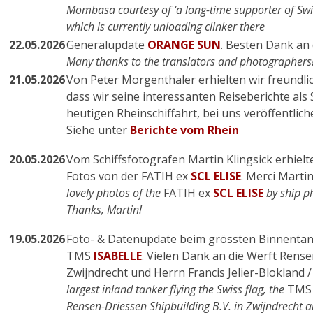
Mombasa courtesy of ‘a long-time supporter of Swi
which is currently unloading clinker there
22.05.2026
Generalupdate
ORANGE SUN
. Besten Dank an 
Many thanks to the translators and photographers
21.05.2026
Von Peter Morgenthaler erhielten wir freundl
dass wir seine interessanten Reiseberichte als 
heutigen Rheinschiffahrt, bei uns veröffentlic
Siehe unter
Berichte vom Rhein
20.05.2026
Vom Schiffsfotografen Martin Klingsick erhielt
Fotos von der FATIH ex
SCL ELISE
. Merci Martin
lovely photos of the
FATIH ex
SCL ELISE
by ship p
Thanks, Martin!
19.05.2026
Foto- & Datenupdate beim grössten Binnentank
TMS
ISABELLE
. Vielen Dank an die Werft Rense
Zwijndrecht und Herrn Francis Jelier-Blokland 
largest inland tanker flying the Swiss flag, the
TM
Rensen-Driessen Shipbuilding B.V. in Zwijndrecht 