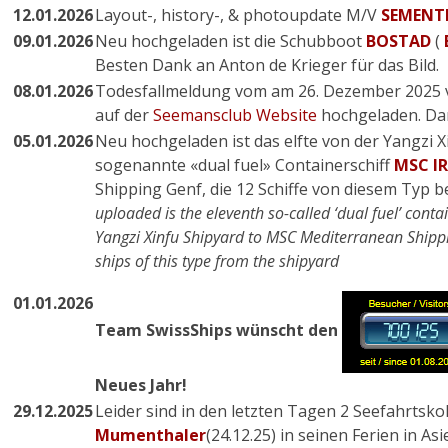
12.01.2026
Layout-, history-, & photoupdate M/V
SEMENT
09.01.2026
Neu hochgeladen ist die Schubboot
BOSTAD
(
Besten Dank an Anton de Krieger für das Bild.
08.01.2026
Todesfallmeldung vom am 26. Dezember 2025
auf der
Seemansclub Website
hochgeladen. Dank
05.01.2026
Neu hochgeladen ist das elfte von der Yangzi Xi
sogenannte «dual fuel» Containerschiff
MSC IR
Shipping Genf, die 12 Schiffe von diesem Typ bei
uploaded is the eleventh so-called ‘dual fuel’ conta
Yangzi Xinfu Shipyard to MSC Mediterranean Shipp
ships of this type from the shipyard
01.01.2026
Team SwissShips wünscht den
Neues Jahr!
29.12.2025
Leider sind in den letzten Tagen 2 Seefahrtsko
Mumenthaler
(24.12.25) in seinen Ferien in A