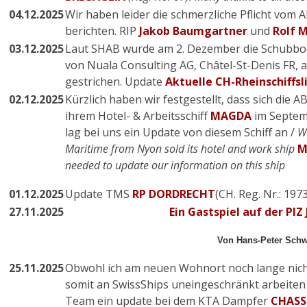
04.12.2025
Wir haben leider die schmerzliche Pflicht vom
berichten. RIP
Jakob Baumgartner
und
Rolf 
03.12.2025
Laut SHAB wurde am 2. Dezember die Schubb
von Nuala Consulting AG, Châtel-St-Denis FR,
gestrichen. Update
Aktuelle CH-Rheinschiffsl
02.12.2025
Kürzlich haben wir festgestellt, dass sich die
ihrem Hotel- & Arbeitsschiff
MAGDA
im Septemb
lag bei uns ein Update von diesem Schiff an /
W
Maritime from Nyon sold its hotel and work ship
M
needed to update our information on this ship
01.12.2025
Update TMS
RP DORDRECHT
(CH. Reg. Nr.: 1973
27.11.2025
Ein Gastspiel auf der PIZ
Von Hans-Peter Sch
25.11.2025
Obwohl ich am neuen Wohnort noch lange nicht 
somit an SwissShips uneingeschränkt arbeite
Team ein update bei dem KTA Dampfer
CHASS