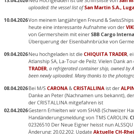
13.04.2026
Neu Hochgeladen ist die Schiffsliste von
San Ma
uploaded: the vessel list of
San Martin S.A., Lug
10.04.2026
Von meinem langjährigen Freund & SwissShips 
heute eine interessante Aufnahme von der
VIK
von Germersheim mit einer
SBB Cargo Interna
Überquerung der Eisenbahnbrücke von Germe
09.04.2026
Neu hochgeladen ist die
CHIQUITA TRADER
, e
Atlanship SA, La-Tour-de Peilz. Vielen Dank an
TRADER
,
a refrigerated container ship, owned by A
been newly uploaded. Many thanks to the photogr
08.04.2026
Bei M/S
CARONA
&
CRISTALLINA
ist der
ALPIN
Danke an Peter (Nachnamen uns bekannt), der 
der CRISTALLINA mitgefahren ist
02.04.2026
Gestern Erhielten wir vom SHAB (Schweizer Han
Handänderungsmeldung von TMS CAROLIN.
CH
02326510 Der Neue Eigner heisst nun ALSSQU 
Änderung:
20.02.202. Update
Aktuelle CH-Rhei