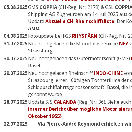
05.08.2025
GMS
COPPIA
(CH-Reg. Nr.: 2179) & GSL
COPPIA 
Shipping AG Zug wurden am 14. Juli 2025
aus d
Update
Aktuelle CH-Rheinschiffsliste.
Der Ko
AMO
.
04.08.2025
Fotoupdate bei FGS
RHYSTÄRN
(CH-Reg. Nr.: 2
31.07.2025
Neu hochgeladen die Motorlose Péniche
NEY
v
Strassburg
30.07.2025
Neu hochgeladen das Gütermotorschiff (GMS)
Basel
29.07.2025
Neu hochgeladen Rheinschiff
INDO-CHINE
von
Strasbourg, einer 100%igen Tochterfirma der 
Schleppschiffahrtsgenossenschaft) Basel, die 
genannt wurde.
28.07.2025
Update S/S
CALANDA
(Reg. Nr.: 36). Siehe auc
interner Bericht über mögliche Motorisieru
Oktober 1955)
22.07.2025
Via Pierre-André Reymond erhielten wir