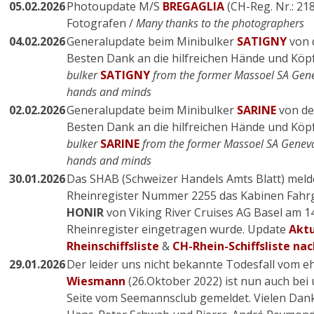
05.02.2026
Photoupdate M/S
BREGAGLIA
(CH-Reg. Nr.: 218
Fotografen /
Many thanks to the photographers
04.02.2026
Generalupdate beim Minibulker
SATIGNY
von 
Besten Dank an die hilfreichen Hände und Köp
bulker
SATIGNY
from the former Massoel SA Gene
hands and minds
02.02.2026
Generalupdate beim Minibulker
SARINE
von de
Besten Dank an die hilfreichen Hände und Köp
bulker
SARINE
from the former Massoel SA Geneva
hands and minds
30.01.2026
Das SHAB (Schweizer Handels Amts Blatt) melde
Rheinregister Nummer 2255 das Kabinen Fahrg
HONIR
von V
iking River Cruises AG Basel
am
1
Rheinregister eingetragen wurde. Update
Aktu
Rheinschiffsliste
&
CH-Rhein-Schiffsliste n
29.01.2026
Der leider uns nicht bekannte Todesfall vom 
Wiesmann
(26.Oktober 2022) ist nun auch bei 
Seite vom Seemannsclub gemeldet. Vielen Dank