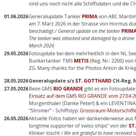
sind uns noch nicht alle Schiffsdaten und die
01.06.2026
Generalupdate Tanker
PRIMA
von ABC Maritim
am 7. März 2026 in der Strasse von Hormus dur
beschädigt /
General update on the tanker
PRIM
The tanker was attacked and damaged by a drone i
March 2026
29.05.2026
Fotoupdate bei dem mehrheitlich in den NL Se
Bunkertanker TMS
METIS
(Reg. Nr.: 2200) von
ZG. Many thanks for the Photos Anton de Krie
28.05.2026
Generalupdate s/s
ST. GOTTHARD
CH-Reg. Nr
27.05.2026
Beim GMS
RIO GRANDE
gibt es ein Fotoupdat
Einsatz auf dem GMS RIO GRANDE vom 27.04 20
Morgenthaler (Danke Peter!) & ein LEVENTINA
"Stromer" - Schiffstyp:
Grossraum-Motorschiffe
26.05.2026
Aktuelle Fotos haben wir dankenderweise aus 
longtime supporter of swiss-ships" von der
ST
Klinker löscht /
We are grateful to have received 