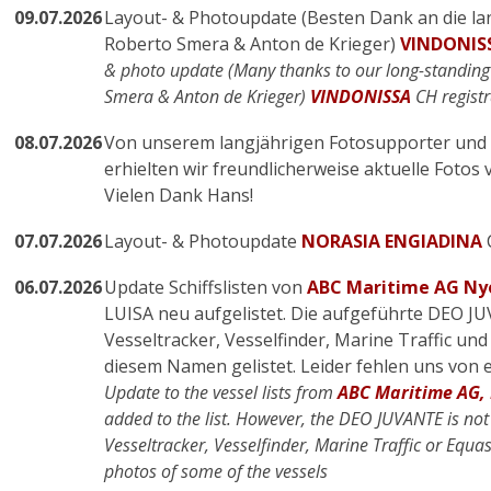
09.07.2026
Layout- & Photoupdate (Besten Dank an die l
Roberto Smera & Anton de Krieger)
VINDONIS
& photo update (Many thanks to our long-standin
Smera & Anton de Krieger)
VINDONISSA
CH registr
08.07.2026
Von unserem langjährigen Fotosupporter und
erhielten wir freundlicherweise aktuelle Foto
Vielen Dank Hans!
07.07.2026
Layout- & Photoupdate
NORASIA ENGIADINA
C
06.07.2026
Update Schiffslisten von
ABC Maritime AG Ny
LUISA neu aufgelistet. Die aufgeführte DEO JU
Vesseltracker, Vesselfinder, Marine Traffic und
diesem Namen gelistet. Leider fehlen uns von ei
Update to the vessel lists from
ABC Maritime AG,
added to the list. However, the DEO JUVANTE is not
Vesseltracker, Vesselfinder, Marine Traffic or Equa
photos of some of the vessels