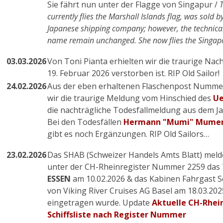
Sie fährt nun unter der Flagge von Singapur /
T
currently flies the Marshall Islands flag, was sold
Japanese shipping company; however, the technic
name remain unchanged. She now flies the Singapo
03.03.2026
Von Toni Pianta erhielten wir die traurige Nach
19. Februar 2026 verstorben ist. RIP Old Sailor!
24.02.2026
Aus der eben erhaltenen Flaschenpost Numme
wir die traurige Meldung vom Hinschied des
Ue
die nachträgliche Todesfallmeldung aus dem J
Bei den Todesfällen
Hermann "Mumi" Mumen
gibt es noch Ergänzungen. RIP Old Sailors…
23.02.2026
Das SHAB (Schweizer Handels Amts Blatt) meld
unter der CH-Rheinregister Nummer 2259 das
ESSEN
am
10.02.2026 & das
Kabinen Fahrgast S
von V
iking River Cruises AG Basel
am
18.03.
202
eingetragen wurde. Update
Aktuelle CH-Rhein
Schiffsliste nach Register Nummer