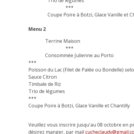
Trio de légumes
***
Coupe Poire à Botzi, Glace Vanille et Cha
54.
Menu 2
Terrine Maison
***
Consommée Julienne au Porto
***
Poisson du Lac (Filet de Palée ou Bondelle) selo
Sauce Citron
Timbale de Riz
Trio de légumes
***
Coupe Poire à Botzi, Glace Vanille et Chantilly
54.
Veuillez vous inscrire jusqu'au 08 octobre en 
désirez manger, par mail
cucheclaudy@gmail.c