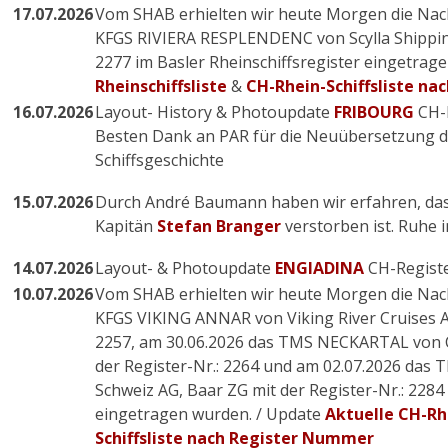
17.07.2026
Vom SHAB erhielten wir heute Morgen die Nach
KFGS
RIVIERA RESPLENDENC
von Scylla Shippin
2277 im Basler Rheinschiffsregister eingetrag
Rheinschiffsliste
&
CH-Rhein-Schiffsliste n
16.07.2026
Layout- History & Photoupdate
FRIBOURG
CH-R
Besten Dank an PAR für die Neuübersetzung d
Schiffsgeschichte
15.07.2026
Durch André Baumann haben wir erfahren, dass
Kapitän
Stefan Branger
verstorben ist. Ruhe i
14.07.2026
Layout- & Photoupdate
ENGIADINA
CH-Registe
10.07.2026
Vom SHAB erhielten wir heute Morgen die Nach
KFGS VIKING ANNAR von Viking River Cruises AG
2257, am 30.06.2026 das TMS NECKARTAL von C
der Register-Nr.: 2264 und am 02.07.2026 da
Schweiz AG, Baar ZG mit der Register-Nr.: 2284 
eingetragen wurden. / Update
Aktuelle CH-Rhe
Schiffsliste nach Register Nummer