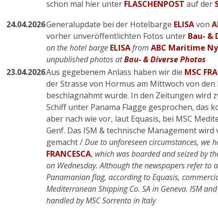
schon mal hier unter
FLASCHENPOST
auf der
24.04.2026
Generalupdate bei der Hotelbarge
ELISA
von
A
vorher unveröffentlichten Fotos unter
Bau- & 
on the hotel barge
ELISA
from
ABC Maritime N
unpublished photos at
Bau- & Diverse Photos
23.04.2026
Aus gegebenem Anlass haben wir die
MSC FR
der Strasse von Hormus am Mittwoch von den 
beschlagnahmt wurde. In den Zeitungen wird z
Schiff unter Panama Flagge gesprochen, das 
aber nach wie vor, laut Equasis, bei MSC Medit
Genf. Das ISM & technische Management wird v
gemacht /
Due to unforeseen circumstances, we ha
FRANCESCA
,
which was boarded and seized by the
on Wednesday. Although the newspapers refer to an 
Panamanian flag, according to Equasis, commerc
Mediterranean Shipping Co. SA in Geneva. ISM an
handled by MSC Sorrento in Italy