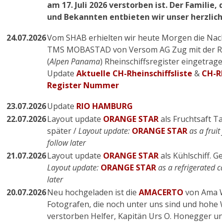
am 17. Juli 2026 verstorben ist. Der Famili
und Bekannten entbieten wir unser herzlichs
24.07.2026
Vom SHAB erhielten wir heute Morgen die Nach
TMS MOBASTAD von Versom AG Zug mit der Reg
(
Alpen Panama
) Rheinschiffsregister eingetrag
Update
Aktuelle CH-Rheinschiffsliste
&
CH-Rh
Register Nummer
23.07.2026
Update
RIO HAMBURG
22.07.2026
Layout update
ORANGE STAR
als Fruchtsaft T
später /
Layout update:
ORANGE STAR
as a fruit
follow later
21.07.2026
Layout update
ORANGE STAR
als Kühlschiff. G
Layout update:
ORANGE STAR
as a refrigerated c
later
20.07.2026
Neu hochgeladen ist die
AMACERTO
von Ama W
Fotografen, die noch unter uns sind und hohe
verstorben Helfer, Kapitän Urs O. Honegger un