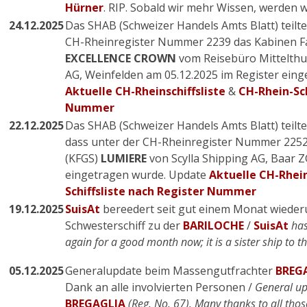
Hürner
. RIP. Sobald wir mehr Wissen, werden w
24.12.2025
Das SHAB (Schweizer Handels Amts Blatt) teilte
CH-Rheinregister Nummer 2239 das Kabinen Fa
EXCELLENCE CROWN
vom
Reisebüro Mittelthu
AG, Weinfelden am
05.12.2025
im Register eing
Aktuelle CH-Rheinschiffsliste
&
CH-Rhein-Sch
Nummer
22.12.2025
Das SHAB (Schweizer Handels Amts Blatt) teilte
dass unter der CH-Rheinregister Nummer 2252
(KFGS)
LUMIERE
von
Scylla Shipping AG, Baar 
eingetragen wurde. Update
Aktuelle CH-Rhein
Schiffsliste nach Register Nummer
19.12.2025
SuisAt
bereedert seit gut einem Monat wiede
Schwesterschiff zu der
BARILOCHE
/
SuisAt
has
again for a good month now; it is a sister ship to t
05.12.2025
Generalupdate beim Massengutfrachter
BREG
Dank an alle involvierten Personen /
General upd
BREGAGLIA
(Reg. No. 67). Many thanks to all thos