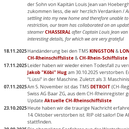
der Sohn von Kapitän Louis Jean van Hoebergh
zukommen liess, die wir herzlich Verdanken /
A
settling into my new home and therefore unable to
restriction, our team has collaborated on an update
steamer
CHASSERA
L
after Captain Louis Jean va
interesting details, for which we are very grateful
18.11.2025
Handänderung bei den TMS
KINGSTON
&
LON
CH-Rheinschiffsliste
&
CH-Rhein-Schiffslist
17.11.2025
Leider haben wir wieder einen Todesfall zu ver
Jakob "Köbi" Hug
am 30.10.2025 verstorben. E
"Lüssi" in der Maschine. Zuletzt als 3. Maschinis
07.11.2025
Am 5. November ist das TMS
DETROIT
(CH-Reg.
Swiss AG Baar ZG, aus dem CH-Rheinregister g
Update
Aktuelle CH-Rheinschiffsliste
23.10.2025
Heute haben wir die traurige Nachricht erfahr
14. Oktober verstorben ist. RIP old sailor! Di
stattfinden.