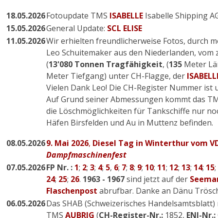
18.05.2026
Fotoupdate TMS
I
SABELLE
Isabelle Shipping AG
15.05.2026
General Update:
SCL ELISE
11.05.2026
Wir erhielten freundlicherweise Fotos, durch 
Leo Schuitemaker aus den Niederlanden, vom 
(
13'080
Tonnen Tragfähigkeit
, (
135
Meter Lä
Meter Tiefgang) unter CH-Flagge, der
ISABELL
Vielen Dank Leo! Die CH-Register Nummer ist u
Auf Grund seiner Abmessungen kommt das TMS 
die Löschmöglichkeiten für Tankschiffe nur noc
Häfen Birsfelden und Au in Muttenz befinden.
08.05.2026
9. Mai 2026
,
Diesel Tag in Winterthur vom V
Dampfmaschinenfest
07.05.2026
FP Nr. :
1
;
2
;
3
;
4
;
5
,
6
;
7
;
8
;
9
;
10
;
11
;
12
;
13
;
14
;
15
;
24
;
25
;
26
.
1963 - 1967
sind jetzt auf der
Seeman
Flaschenpost
abrufbar. Danke an Dänu Trösch 
06.05.2026
Das SHAB (Schweizerisches Handelsamtsblatt)
TMS
AUBRIG
(
CH-Register-Nr.:
1852
,
ENI-Nr.: