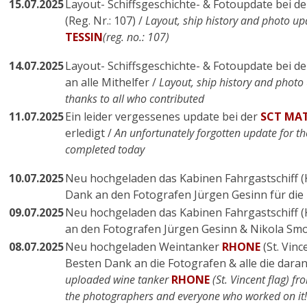
15.07.2025
Layout- Schiffsgeschichte- & Fotoupdate bei 
(Reg. Nr.: 107) /
Layout, ship history and photo up
TESSIN
(reg. no.: 107)
14.07.2025
Layout- Schiffsgeschichte- & Fotoupdate bei d
an alle Mithelfer /
Layout, ship history and photo
thanks to all who contributed
11.07.2025
Ein leider vergessenes update bei der
SCT MA
erledigt /
An unfortunately forgotten update for th
completed today
10.07.2025
Neu hochgeladen das Kabinen Fahrgastschiff 
Dank an den Fotografen Jürgen Gesinn für die 
09.07.2025
Neu hochgeladen das Kabinen Fahrgastschiff 
an den Fotografen Jürgen Gesinn & Nikola Smol
08.07.2025
Neu hochgeladen Weintanker
RHONE
(St. Vinc
Besten Dank an die Fotografen & alle die daran
uploaded wine tanker
RHONE
(St. Vincent flag) 
the photographers and everyone who worked on it!