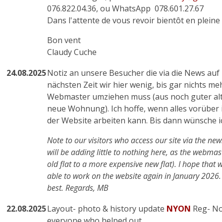
076.822.04.36, ou WhatsApp 078.601.27.67
Dans l'attente de vous revoir bientôt en plein
Bon vent
Claudy Cuche
24.08.2025
Notiz an unsere Besucher die via die News auf 
nächsten Zeit wir hier wenig, bis gar nichts me
Webmaster umziehen muss (aus noch guter al
neue Wohnung). Ich hoffe, wenn alles vorüber i
der Website arbeiten kann. Bis dann wünsche ic
Note to our visitors who access our site via the new
will be adding little to nothing here, as the webma
old flat to a more expensive new flat). I hope that w
able to work on the website again in January 2026. U
best. Regards, MB
22.08.2025
Layout- photo & history update
NYON
Reg- No.
everyone who helped out