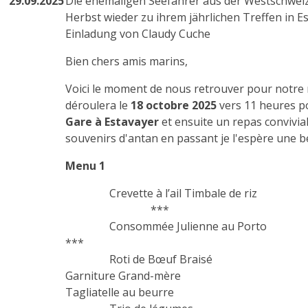
29.09.2025
Die ehemaligen Seefahrer aus der Westschweiz 
Herbst wieder zu ihrem jährlichen Treffen in 
Einladung von Claudy Cuche
Bien chers amis marins,
Voici le moment de nous retrouver pour notre 
déroulera le
18 octobre 2025
vers 11 heures p
Gare à Estavayer
et ensuite un repas convivi
souvenirs d'antan en passant je l'espère une be
Menu 1
Crevette à l’ail Timbale de riz
***
Consommée Julienne au Porto
***
Roti de Bœuf Braisé
Garniture Grand-mère
Tagliatelle au beurre