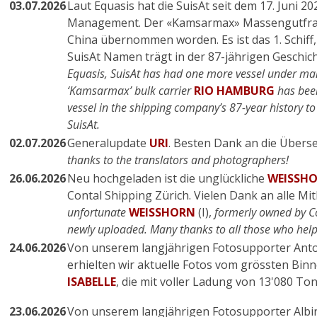
03.07.2026
Laut Equasis hat die SuisAt seit dem 17. Juni 20
Management. Der «Kamsarmax» Massengutfr
China übernommen worden. Es ist das 1. Schiff,
SuisAt Namen trägt in der 87-jährigen Geschich
Equasis, SuisAt has had one more vessel under m
‘Kamsarmax’ bulk carrier
RIO HAMBURG
has been 
vessel in the shipping company’s 87-year history to
SuisAt.
02.07.2026
Generalupdate
URI
. Besten Dank an die Überse
thanks to the translators and photographers!
26.06.2026
Neu hochgeladen ist die unglückliche
WEISSH
Contal Shipping Zürich. Vielen Dank an alle Mi
unfortunate
WEISSHORN
(I),
formerly owned by Co
newly uploaded. Many thanks to all those who hel
24.06.2026
Von unserem langjährigen Fotosupporter Anto
erhielten wir aktuelle Fotos vom grössten Bin
ISABELLE
, die mit voller Ladung von 13'080 To
23.06.2026
Von unserem langjährigen Fotosupporter Albin 