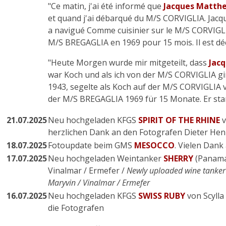
"Ce matin, j'ai été informé que
Jacques Matth
et quand j'ai débarqué du M/S CORVIGLIA. Jacqu
a navigué Comme cuisinier sur le M/S CORVIGLIA
M/S BREGAGLIA en 1969 pour 15 mois. Il est décé
"Heute Morgen wurde mir mitgeteilt, dass
Jac
war Koch und als ich von der M/S CORVIGLIA g
1943, segelte als Koch auf der M/S CORVIGLIA 
der M/S BREGAGLIA 1969 für 15 Monate. Er starb
21.07.2025
Neu hochgeladen KFGS
SPIRIT OF THE RHINE
v
herzlichen Dank an den Fotografen Dieter Hen
18.07.2025
Fotoupdate beim GMS
MESOCCO
. Vielen Dank
17.07.2025
Neu hochgeladen Weintanker
SHERRY
(Panama
Vinalmar / Ermefer /
Newly uploaded wine tanke
Maryvin / Vinalmar / Ermefer
16.07.2025
Neu hochgeladen KFGS
SWISS RUBY
von Scylla
die Fotografen