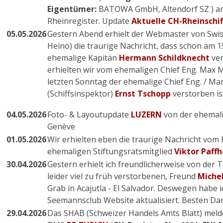
Eigentümer:
BATOWA GmbH, Altendorf SZ ) am 
Rheinregister. Update
Aktuelle CH-Rheinschif
05.05.2026
Gestern Abend erhielt der Webmaster von Swi
Heino) die traurige Nachricht, dass schon am 
ehemalige Kapitän
Hermann Schildknecht
ver
erhielten wir vom ehemaligen Chief Eng. Max 
letzten Sonntag der ehemalige Chief Eng. / Ma
(Schiffsinspektor)
Ernst Tschopp
verstorben ist
04.05.2026
Foto- & Layoutupdate
LUZERN
von der ehemal
Genève
01.05.2026
Wir erhielten eben die traurige Nachricht vom
ehemaligen Stiftungsratsmitglied
Viktor Paff
30.04.2026
Gestern erhielt ich freundlicherweise von der
leider viel zu früh verstorbenen, Freund
Miche
Grab in Acajutla - El Salvador. Deswegen habe 
Seemannsclub Website aktualisiert. Besten Dan
29.04.2026
Das SHAB (Schweizer Handels Amts Blatt) mel