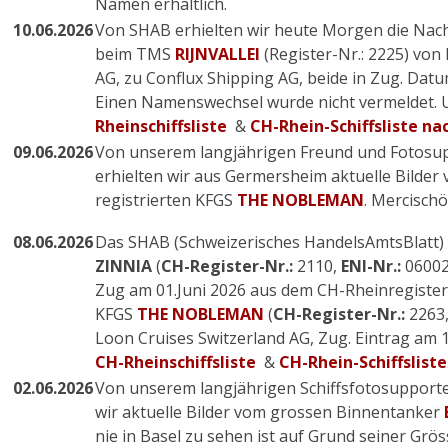
Namen erhältlich.
10.06.2026
Von SHAB erhielten wir heute Morgen die Nac
beim TMS
RIJNVALLEI
(Register-Nr.: 2225) von
AG, zu Conflux Shipping AG, beide in Zug. Datu
Einen Namenswechsel wurde nicht vermeldet.
Rheinschiffsliste
&
CH-Rhein-Schiffsliste n
09.06.2026
Von unserem langjährigen Freund und Fotosu
erhielten wir aus Germersheim aktuelle Bilder 
registrierten KFGS
THE NOBLEMAN
. Mercisch
08.06.2026
Das SHAB (Schweizerisches HandelsAmtsBlatt
ZINNIA
(
CH-Register-Nr.:
2110
,
ENI-Nr.:
06002
Zug am 01.Juni 2026 aus dem CH-Rheinregister
KFGS
THE NOBLEMAN
(
CH-Register-Nr.:
2263
Loon Cruises Switzerland AG, Zug. Eintrag am 
CH-Rheinschiffsliste
&
CH-Rhein-Schiffslis
02.06.2026
Von unserem langjährigen Schiffsfotosupporte
wir aktuelle Bilder vom grossen Binnentanker
nie in Basel zu sehen ist auf Grund seiner Grö