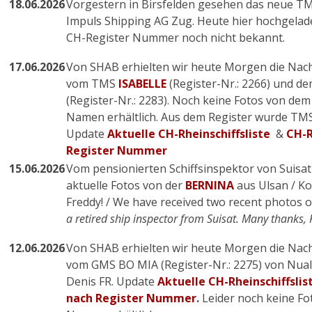
18.06.2026
Vorgestern in Birsfelden gesehen das neue T
Impuls Shipping AG Zug. Heute hier hochgeladen.
CH-Register Nummer noch nicht bekannt.
17.06.2026
Von SHAB erhielten wir heute Morgen die Nac
vom TMS
ISABELLE
(Register-Nr.: 2266) und 
(Register-Nr.: 2283). Noch keine Fotos von dem
Namen erhältlich. Aus dem Register wurde TM
Update
Aktuelle CH-Rheinschiffsliste
&
CH-R
Register Nummer
15.06.2026
Vom pensionierten Schiffsinspektor von Suisat A
aktuelle Fotos von der
BERNINA
aus Ulsan / Ko
Freddy! / We have received two recent photos 
a retired ship inspector from Suisat. Many thanks, 
12.06.2026
Von SHAB erhielten wir heute Morgen die Nac
vom GMS BO MIA (Register-Nr.: 2275) von Nuala
Denis FR. Update
Aktuelle CH-Rheinschiffslis
nach Register Nummer
.
Leider noch keine Fo