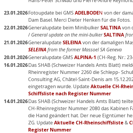
Hans-Peter Schwab und Pierre-André Reymond f
23.01.2026
Fotoupdate bei GMS
ADELBODE
N
von der dama
Dam Basel. Merci Dieter Henken für die Fotos.
22.01.2026
Generalupdate beim Minibulker
SALTINA
von 
/
General update on the mini-bulker
SALTINA
fro
21.01.2026
Generalupdate
SELEINA
von der damaligen Mas
SELEINA
from the former Massoel SA Geneva
20.01.2026
Generalupdate GMS
ALPINA-1
(CH-Reg. Nr.: 23
16.01.2026
Das SHAB (Schweizer Handels Amts Blatt) melde
Rheinregister Nummer 2260 die Schlepp- Sch
Consulting AG, Châtel-Saint-Denis
am
15.12.20
eingetragen wurde. Update
Aktuelle CH-Rhein
Schiffsliste nach Register Nummer
14.01.2026
Das SHAB (Schweizer Handels Amts Blatt) teilte
CH-Rheinregister Nummer 2080 das Kabinen Fa
die Hand geändert hat. Der neue Eigntümer he
ZG. Update
Aktuelle CH-Rheinschiffsliste
&
C
Register Nummer