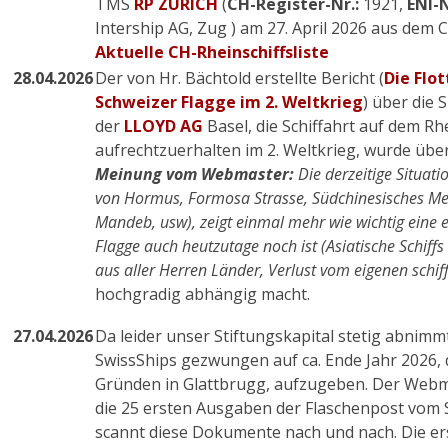
TMS
RP ZURICH
(
CH-Register-Nr.:
1921,
ENI-N
Intership AG, Zug ) am 27. April 2026 aus dem 
Aktuelle CH-Rheinschiffsliste
28.04.2026
Der von Hr. Bächtold erstellte Bericht (
Die Flo
Schweizer Flagge im 2. Weltkrieg
) über die 
der
LLOYD AG
Basel, die Schiffahrt auf dem Rhe
aufrechtzuerhalten im 2. Weltkrieg, wurde übe
Meinung vom Webmaster:
Die derzeitige Situat
von Hormus, Formosa Strasse, Südchinesisches Me
Mandeb, usw), zeigt einmal mehr wie wichtig eine e
Flagge auch heutzutage noch ist (Asiatische Schif
aus aller Herren Länder, Verlust vom eigenen schi
hochgradig abhängig macht.
27.04.2026
Da leider unser Stiftungskapital stetig abnimmt,
SwissShips gezwungen auf ca. Ende Jahr 2026, 
Gründen in Glattbrugg, aufzugeben. Der Web
die 25 ersten Ausgaben der Flaschenpost vom
scannt diese Dokumente nach und nach. Die er