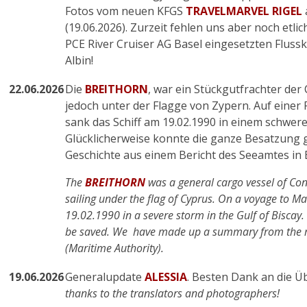
Fotos vom neuen KFGS
TRAVELMARVEL RIGEL
(19.06.2026). Zurzeit fehlen uns aber noch etli
PCE River Cruiser AG Basel eingesetzten Flussk
Albin!
22.06.2026
Die
BREITHORN
, war ein Stückgutfrachter der 
jedoch unter der Flagge von Zypern. Auf einer 
sank das Schiff am 19.02.1990 in einem schwere
Glücklicherweise konnte die ganze Besatzung g
Geschichte aus einem Bericht des Seeamtes in
The
BREITHORN
was a general cargo vessel of Con
sailing under the flag of Cyprus. On a voyage to Ma
19.02.1990 in a severe storm in the Gulf of Biscay.
be saved. We have made up a summary from the r
(Maritime Authority).
19.06.2026
Generalupdate
ALESSIA
. Besten Dank an die Ü
thanks to the translators and photographers!