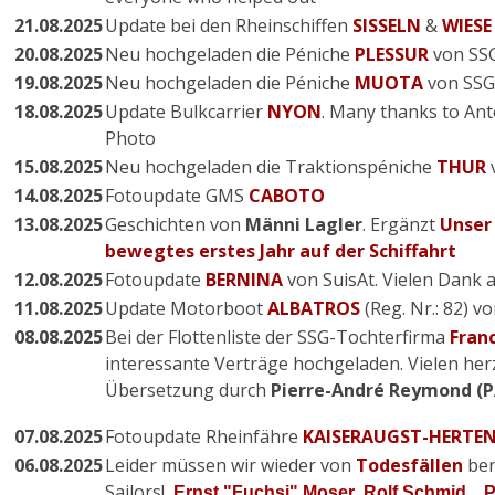
21.08.2025
Update bei den Rheinschiffen
SISSELN
&
WIESE
20.08.2025
Neu hochgeladen die Péniche
PLESSUR
von SSG
19.08.2025
Neu hochgeladen die Péniche
MUOTA
von SSG
18.08.2025
Update Bulkcarrier
NYON
. Many thanks to Ant
Photo
15.08.2025
Neu hochgeladen die Traktionspéniche
THUR
14.08.2025
Fotoupdate GMS
CABOTO
13.08.2025
Geschichten von
Männi Lagler
. Ergänzt
Unser
bewegtes erstes Jahr auf der Schiffahrt
12.08.2025
Fotoupdate
BERNINA
von SuisAt. Vielen Dank 
11.08.2025
Update Motorboot
ALBATROS
(Reg. Nr.: 82) v
08.08.2025
Bei der Flottenliste der SSG-Tochterfirma
Fran
interessante Verträge hochgeladen. Vielen her
Übersetzung durch
Pierre-André Reymond (P
07.08.2025
Fotoupdate Rheinfähre
KAISERAUGST-HERTE
06.08.2025
Leider müssen wir wieder von
Todesfällen
ber
Sailors!
,
,
Ernst "Fuchsi" Moser
Rolf Schmid
P