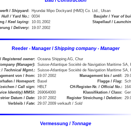
Bau /
Construction
erft /
Shipyard
:
Hyundai Mipo Dockyard (HMD) Co. Ltd., Ulsan
/
Hull / Yard No
.:
0034
Baujahr /
Year of bui
ung /
Keel laying
:
10.01.2002
Stapellauf /
Launchi
ferung /
Delivery
:
19.07.2002
Reeder - Manager /
Shipping company - Manager
 /
Registered owner
:
Oceana Shipping AG, Chur
Company (Manager)
:
Suisse-Atlantique Société de Navigation Maritime SA,
 /
Technical Mgmt
.:
Suisse-Atlantique Société de Navigation Maritime SA,
gement von /
from
:
19.07.2002
Management bis /
until
:
29.
erhafen /
Homeport
:
Basel
Flagge /
Flag
:
Sch
zeichen /
Call sign
:
HBLT
CH-Register-Nr. /
Official No
.:
164
vice Identity) MMSI
:
269064000
Klassifikation
/ Class
:
Ger
strier Datum /
Date
:
19.07.2002
Register Streichung /
Deletion
:
29.
Verbleib /
Fate
:
29.07.2009 verkauft /
Sold
Vermessung /
Tonnage