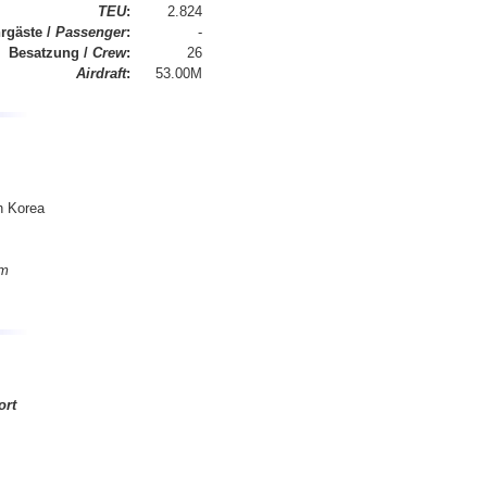
TEU
:
2.824
rgäste /
Passenger
:
-
Besatzung /
Crew
:
26
Airdraft
:
53.00M
h Korea
pm
rt