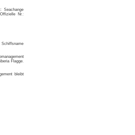
t: Seachange
fizielle Nr.:
 Schiffsname
ipmanagement
iberia Flagge.
ement bleibt