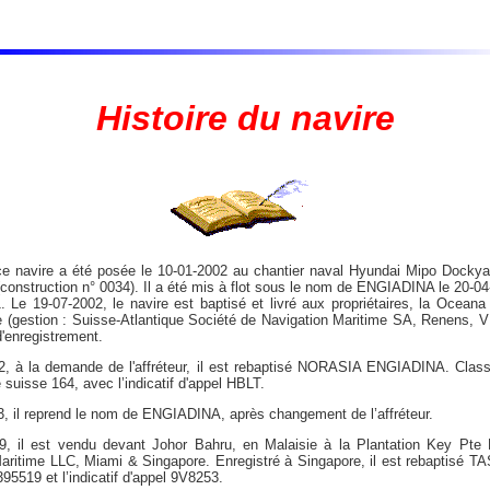
Histoire du navire
 ce navire a été posée le 10-01-2002 au chantier naval Hyundai Mipo Docky
(construction n° 0034). Il a été mis à flot sous le nom de ENGIADINA le 20-04
 Le 19-07-2002, le navire est baptisé et livré aux propriétaires, la Oceana
e (gestion : Suisse-Atlantique Société de Navigation Maritime SA, Renens, V
'enregistrement.
2, à la demande de l'affréteur, il est rebaptisé NORASIA ENGIADINA. Class
e suisse 164, avec l’indicatif d'appel HBLT.
, il reprend le nom de ENGIADINA, après changement de l’affréteur.
9, il est vendu devant Johor Bahru, en Malaisie à la Plantation Key Pte L
ritime LLC, Miami & Singapore. Enregistré à Singapore, il est rebaptisé 
 395519 et l’indicatif d'appel 9V8253.