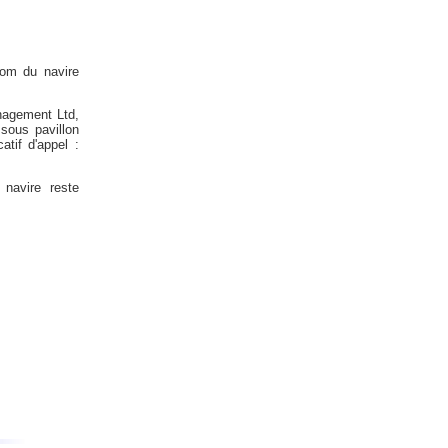
nom du navire
nagement Ltd,
sous pavillon
tif d'appel :
navire reste