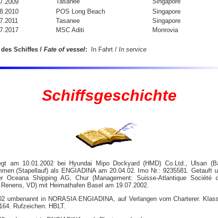
Tasanee
Singapore
7.2009
8.2010
POS Long Beach
Singapore
7.2011
Tasanee
Singapore
7.2017
MSC Aditi
Monrovia
 des Schiffes /
Fate of vessel
:
In Fahrt /
In service
Schiffsgeschichte
legt am 10.01.2002 bei Hyundai Mipo Dockyard (HMD) Co.Ltd., Ulsan (Ba
en (Stapellauf) als ENGIADINA am 20.04.02. Imo Nr.: 9235581. Getauft un
er Oceana Shipping AG, Chur (Management: Suisse-Atlantique Société d
 Renens, VD) mit Heimathafen Basel am 19.07.2002.
2 umbenannt in NORASIA ENGIADINA, auf Verlangen vom Charterer. Klass
 164. Rufzeichen: HBLT.