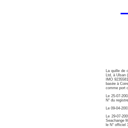
La quille de
Ltd, à Ulsan 
IMO 9235581.
basée à Coir
comme port d
Le 25-07-200
N° du registr
Le 09-04-2003
Le 29-07-200
Seachange Ma
le N° officiel