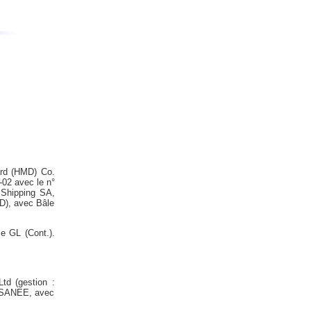
ard (HMD) Co.
-02 avec le n°
 Shipping SA,
D), avec Bâle
e GL (Cont.).
td (gestion :
TASANEE, avec