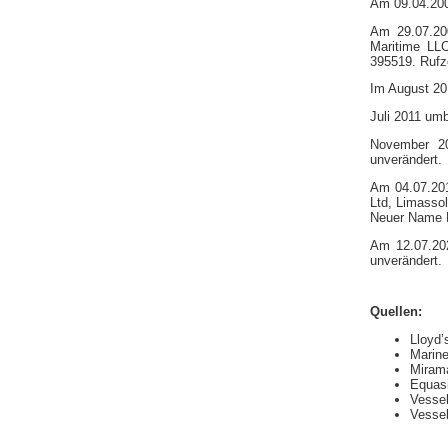
Am 09.04.20
Am 29.07.20
Maritime LLC
395519. Rufz
Im August 2
Juli 2011 um
November 20
unverändert.
Am 04.07.20
Ltd, Limassol
Neuer Name M
Am 12.07.20
unverändert.
Quellen:
Lloyd’
Marin
Mirama
Equas
Vessel
Vessel