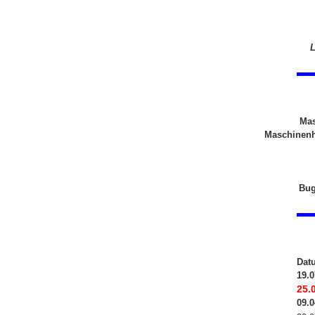
L
Mas
Maschinenhe
Bug
Dat
19.0
25.
09.0