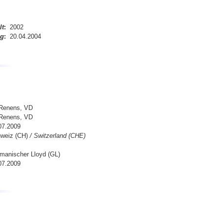
lt
:
2002
ng
:
20.04.2004
 Renens, VD
 Renens, VD
07.2009
weiz (CH)
/ Switzerland (CHE)
manischer Lloyd (GL)
07.2009