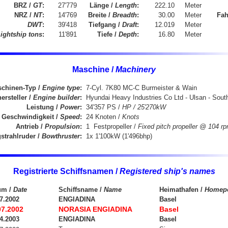
BRZ /
GT
:
27'779
Länge /
Length
:
222.10
Meter
NRZ /
NT
:
14'769
Breite /
Breadth
:
30.00
Meter
Fah
DWT
:
39'418
Tiefgang /
Draft
:
12.019
Meter
ightship tons
:
11'891
Tiefe /
Depth
:
16.80
Meter
Maschine /
Machinery
chinen-Typ /
Engine type
:
7-Cyl. 7K80 MC-C Burmeister & Wain
rsteller /
Engine builder
:
Hyundai Heavy Industries Co Ltd - Ulsan - Sout
Leistung /
Power
:
34'357 PS /
HP / 25'270kW
Geschwindigkeit /
Speed
:
24 Knoten /
Knots
Antrieb /
Propulsion
:
1 Festpropeller /
Fixed pitch propeller @ 104 r
strahlruder /
Bowthruster
:
1x 1'100kW (1'496bhp)
Registrierte Schiffsnamen /
Registered ship's names
um /
Date
Schiffsname /
Name
Heimathafen /
Homepo
7.2002
ENGIADINA
Basel
07.2002
NORASIA ENGIADINA
Basel
4.2003
ENGIADINA
Basel