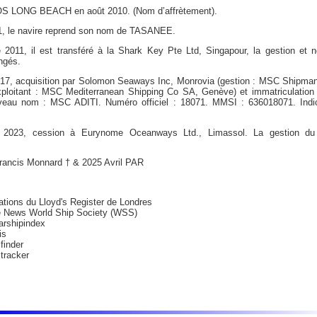
S LONG BEACH en août 2010. (Nom d’affrètement).
11, le navire reprend son nom de TASANEE.
2011, il est transféré à la Shark Key Pte Ltd, Singapour, la gestion et 
ngés.
 2017, acquisition par Solomon Seaways Inc, Monrovia (gestion : MSC Shipma
xploitant : MSC Mediterranean Shipping Co SA, Genève) et immatriculation 
uveau nom : MSC ADITI. Numéro officiel : 18071. MMSI : 636018071. Indica
et 2023, cession à Eurynome Oceanways Ltd., Limassol. La gestion du 
Francis Monnard † & 2025 Avril PAR
ations du Lloyd's Register de Londres
e News World Ship Society (WSS)
rshipindex
is
finder
tracker