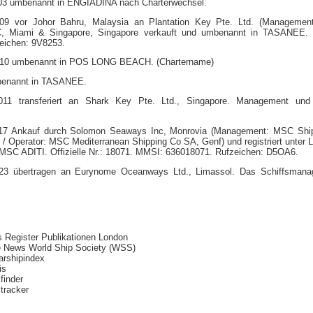
03 umbenannt in ENGIADINA nach Charterwechsel.
09 vor Johor Bahru, Malaysia an Plantation Key Pte. Ltd. (Managemen
, Miami & Singapore, Singapore verkauft und umbenannt in TASANEE. Of
eichen: 9V8253.
010 umbenannt in POS LONG BEACH. (Chartername)
benannt in TASANEE.
11 transferiert an Shark Key Pte. Ltd., Singapore. Management und
17 Ankauf durch Solomon Seaways Inc, Monrovia (Management: MSC Sh
 / Operator: MSC Mediterranean Shipping Co SA, Genf) und registriert unter L
SC ADITI. Offizielle Nr.: 18071. MMSI: 636018071. Rufzeichen: D5OA6.
23 übertragen an Eurynome Oceanways Ltd., Limassol. Das Schiffsmanag
s Register Publikationen London
e News World Ship Society (WSS)
rshipindex
is
finder
tracker