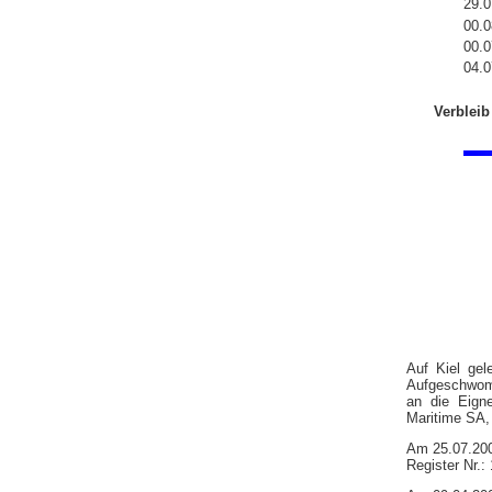
29.0
00.0
00.0
04.0
Verbleib
Auf Kiel ge
Aufgeschwomm
an die Eign
Maritime SA,
Am 25.07.200
Register Nr.: