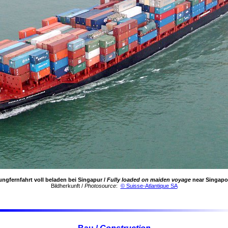
ungfernfahrt voll beladen bei Singapur /
Fully loaded on maiden voyage
near Singapo
Bildherkunft /
Photosource
:
© Suisse-Atlantique SA