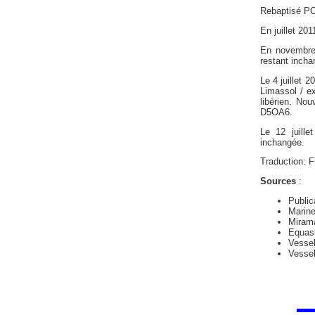
Rebaptisé PO
En juillet 20
En novembre 
restant incha
Le 4 juillet
Limassol / e
libérien. No
D5OA6.
Le 12 juill
inchangée.
Traduction: 
Sources
:
Public
Marin
Mirama
Equas
Vessel
Vessel