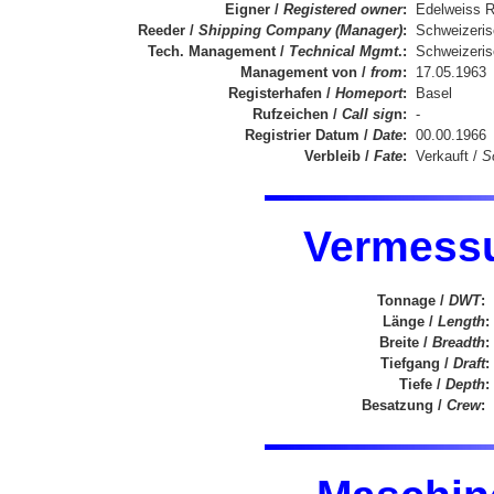
Eigner /
Registered owner
:
Edelweiss R
Reeder /
Shipping Company (Manager)
:
Schweizeris
Tech. Management /
Technical Mgmt
.:
Schweizeris
Management von /
from
:
17.05.1963
Registerhafen /
Homeport
:
Basel
Rufzeichen /
Call sig
n:
-
Registrier Datum /
Date
:
00.00.1966
Verbleib /
Fate
:
Verkauft /
S
Vermess
Tonnage /
DWT
:
Länge /
Length
:
Breite /
Breadth
:
Tiefgang /
Draft
:
Tiefe /
Depth
:
Besatzung /
Crew
: