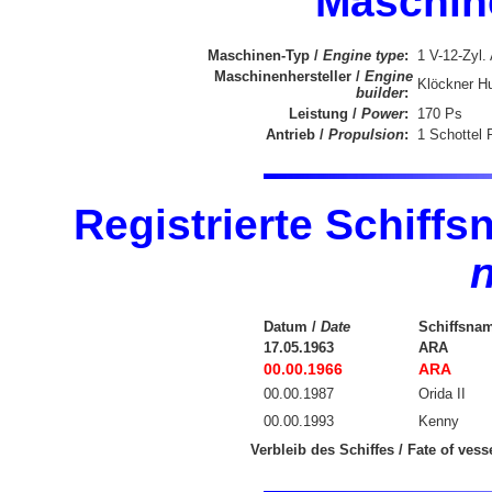
Maschin
Maschinen-Typ /
Engine type
:
1 V-12-Zyl.
Maschinenhersteller /
Engine
Klöckner H
builder
:
Leistung /
Power
:
170 Ps
Antrieb /
Propulsion
:
1 Schottel 
Registrierte Schiff
Datum /
Date
Schiffsna
17.05.1963
ARA
00.00.1966
ARA
00.00.1987
Orida II
00.00.1993
Kenny
Verbleib des Schiffes / Fate of vess